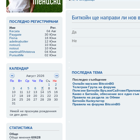
07 Авг 14:51
|
qbadabaduuu
хахахахха да б
07 Авг 14:44
|
newromancer
Ти не разбра л
Биткойн ще направи ли нов в
ПОСЛЕДНО РЕГИСТРИРАНИ
07 Авг 14:43
|
newromancer
А ако можеш да
Име
Рег.
07 Авг 14:42
|
newromancer
А бе Яба ти не
Kecata
04 Авг
Да
Paygate
30 Юли
07 Авг 11:46
|
qbadabaduuu
Fiona
16 Юни
Какво им става
Не
adelinabutler
12 Юни
notout1
10 Юни
07 Авг 11:45
|
qbadabaduuu
notout
10 Юни
martina85hristova
04 Юни
PursuitMe
02 Юни
КАЛЕНДАР
ПОСЛЕДНА ТЕМА
Август 2026
Последно съобщение
По
Вт
Ср
Че
Пе
Съ
Не
Онлайн магазин BitcoinBG
1
2
Телеграм Група на форума
3
4
5
6
7
8
9
Полезни Биткойн Връзки/Сайтове/Прилож
10
11
12
13
14
15
16
Какво е Биткойн, обяснение все едно съм 
17
18
19
20
21
22
23
Правила на раздела за Обяви
24
25
26
27
28
29
30
Биткойн Калкулатор
31
Правила на форума BitcoinBG
Никой не празнува рожденния
си ден днес
СТАТИСТИКА
Общо
Общо мнения
60628