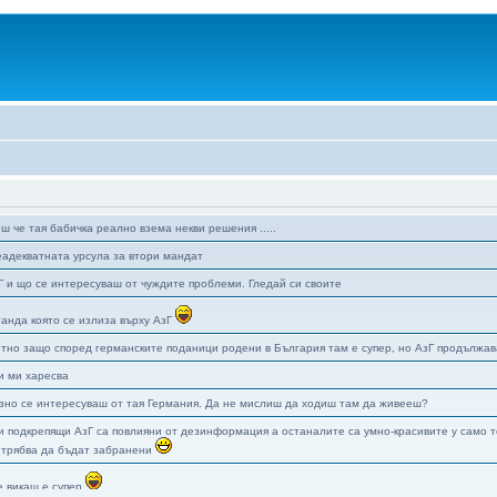
иш че тая бабичка реално взема некви решения .....
еадекватната урсула за втори мандат
зГ и що се интересуваш от чуждите проблеми. Гледай си своите
ганда която се излиза върху АзГ
тно защо според германските поданици родени в България там е супер, но АзГ продължав
си ми харесва
зно се интересуваш от тая Германия. Да не мислиш да ходиш там да живееш?
и подкрепящи АзГ са повлияни от дезинформация а останалите са умно-красивите у само т
 трябва да бъдат забранени
е викаш е супер