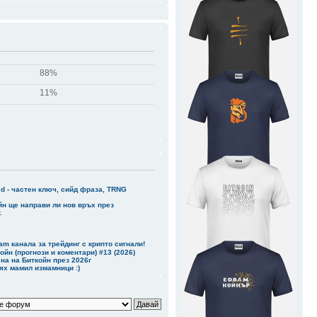
о ги финансира
дотам
88%
11%
ed - частен ключ, сийд фраза, TRNG
йн ще направи ли нов връх през
.
am канала за трейдинг с крипто сигнали!
ойн (прогнози и коментари) #13 (2026)
на на Биткойн през 2026г
бях мамил измамници :)