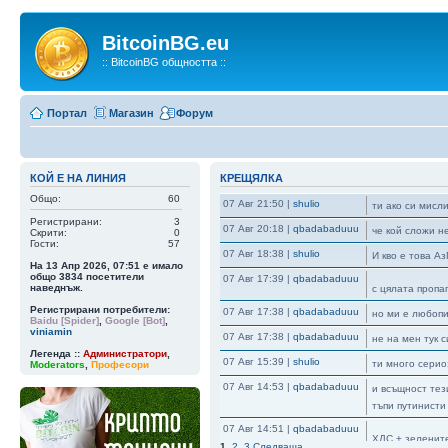
BitcoinBG.eu
:: BitcoinBG общността ::
Портал
Магазин
Форум
КОЙ Е НА ЛИНИЯ
КРЕЩЯЛКА
Общо:
60
07 Авг 21:50
|
shulio
ти ако си мисл
Регистрирани:
3
07 Авг 20:18
|
qbadabaduuu
че кой сложи н
Скрити:
0
Гости:
57
07 Авг 18:38
|
shulio
И кво е това А
На 13 Апр 2026, 07:51 е имало
общо
3834
посетители
07 Авг 17:39
|
qbadabaduuu
наведнъж.
с цялата пропа
Регистрирани потребители:
07 Авг 17:38
|
qbadabaduuu
но ми е любопи
Baidu [Spider]
,
Google [Bot]
,
viniamin
07 Авг 17:38
|
qbadabaduuu
не на мен тук 
Легенда ::
Администратори
,
07 Авг 15:39
|
shulio
ти много серио
Moderators
,
Професори
07 Авг 14:53
|
qbadabaduuu
и всъщност тез
тъпи путинисти
07 Авг 14:51
|
qbadabaduuu
ХДС + зеленит
1
,
2
,
3
Следваща