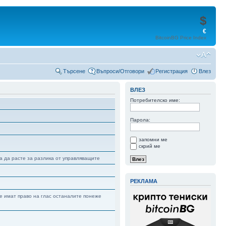
$
€
BitcoinBG Price Index
Търсене
Въпроси/Отговори
Регистрация
Влез
ВЛЕЗ
Потребителско име:
Парола:
запомни ме
скрий ме
а да расте за разлика от управляващите
РЕКЛАМА
е имат право на глас останалите понеже