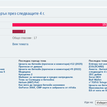
е всичко което не изнася на психо левите е финансирано от Путин
и че всички партии в Германия бягат от тия като че са прокажени, и така ще е докато Путь
ръх през следващите 4 г.
 броиш - 21+12 е повече от 28, също и 21+12+15 също е повече от 28
 разбра ли че финансираните от Путьо партии ще ги забранят, ще ги хванат в крачка и са 
15
 на германците не знаят ли че при тях всичко е супер защо подкрепят AfD
2
Общо гласове : 17
Виж темата
Последна гореща тема
Последна тема
Цената на биткойн (прогнози и коментари) #12 (2025)
Entropy not us
Прогнози от дивана
[COLDCARD]
ения
Цената на биткойн (прогнози и коментари) #9 (2022)
Анкета : Битко
на 5
Медицина
следващите 4 г
Крещялка 2
ZEC добив
Майнинг за начинаещи и средно напреднали.
Serai DEX
Тема за Салвадор и биткойна
Bull Wallet
Helium (HNT) PoC
✅ ТОП-5 Telegr
Как мога да продам биткойн анонимно
Цената на битк
GeForce 3060, CMP карти и забраната от nVidia
Максимална це
Ей от кога не 
Иди на: