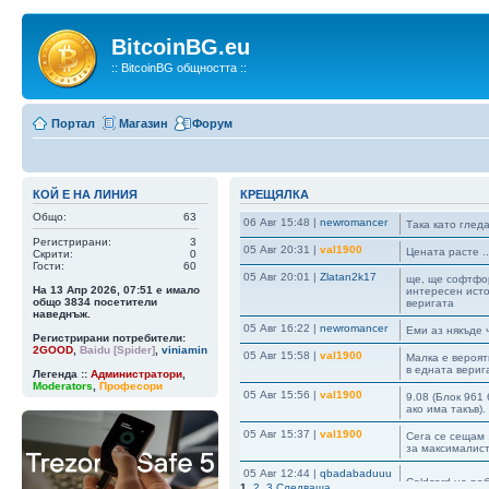
BitcoinBG.eu
:: BitcoinBG общността ::
Портал
Магазин
Форум
КОЙ Е НА ЛИНИЯ
КРЕЩЯЛКА
Общо:
63
06 Авг 15:48
|
newromancer
Така като гледа
Регистрирани:
3
05 Авг 20:31
|
val1900
Цената расте ..
Скрити:
0
Гости:
60
05 Авг 20:01
|
Zlatan2k17
ще, ще софтфор
На 13 Апр 2026, 07:51 е имало
интересен исто
общо
3834
посетители
веригата
наведнъж.
05 Авг 16:22
|
newromancer
Еми аз някъде 
Регистрирани потребители:
2GOOD
,
Baidu [Spider]
,
viniamin
05 Авг 15:58
|
val1900
Малка е вероятн
в едната верига
Легенда ::
Администратори
,
Moderators
,
Професори
05 Авг 15:56
|
val1900
9.08 (Блок 961 
ако има такъв)
05 Авг 15:37
|
val1900
Сега се сещам ,
за максималист
05 Авг 12:44
|
qbadabaduuu
Coldcard не ра
1
,
2
,
3
Следваща