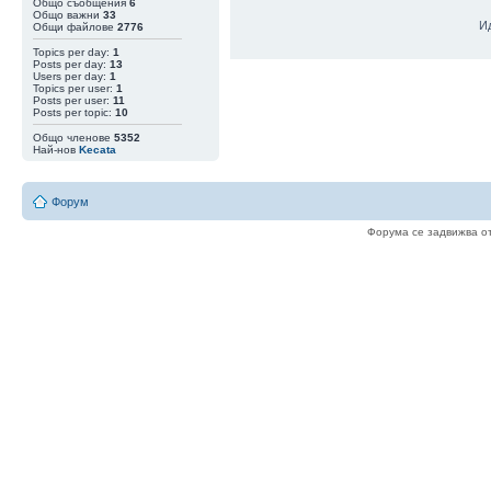
Общо съобщения
6
Общо важни
33
И
Общи файлове
2776
Topics per day:
1
Posts per day:
13
Users per day:
1
Topics per user:
1
06 Авг 15:48
|
newromancer
Така като гледа
Posts per user:
11
Posts per topic:
10
05 Авг 20:31
|
val1900
Цената расте ..
Общо членове
5352
05 Авг 20:01
|
Zlatan2k17
ще, ще софтфор
Най-нов
Kecata
интересен исто
веригата
05 Авг 16:22
|
newromancer
Еми аз някъде 
Форум
05 Авг 15:58
|
val1900
Малка е вероятн
Форума се задвижва о
в едната верига
05 Авг 15:56
|
val1900
9.08 (Блок 961 
ако има такъв)
05 Авг 15:37
|
val1900
Сега се сещам ,
за максималист
05 Авг 12:44
|
qbadabaduuu
Coldcard не ра
05 Авг 11:26
|
newromancer
Мен ме пишете
05 Авг 05:42
|
val1900
Нали за постра
04 Авг 22:26
|
perla
Глупости пише.
04 Авг 22:02
|
qbadabaduuu
как са ти го вз