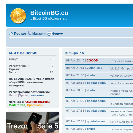
BitcoinBG.eu
:: BitcoinBG общността ::
Портал
Магазин
Форум
КОЙ Е НА ЛИНИЯ
КРЕЩЯЛКА
Общо:
30
08 Авг 23:45
|
2GOOD
Готина се май -
Регистрирани:
2
08 Авг 21:14
|
Zlatan2k17
bip110 Mempoo
Скрити:
0
Гости:
28
07 Авг 21:50
|
shulio
ти ако си мисл
На 13 Апр 2026, 07:51 е имало
общо
3834
посетители
07 Авг 20:18
|
qbadabaduuu
че кой сложи н
наведнъж.
07 Авг 18:38
|
shulio
И кво е това А
Регистрирани потребители:
своите
Baidu [Spider]
,
viniamin
07 Авг 17:39
|
qbadabaduuu
Легенда ::
Администратори
,
с цялата пропа
Moderators
,
Професори
07 Авг 17:38
|
qbadabaduuu
но ми е любопи
там е супер, н
07 Авг 17:38
|
qbadabaduuu
не на мен тук 
07 Авг 15:39
|
shulio
ти много серио
там да живееш