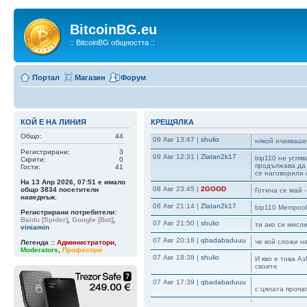
BitcoinBG.eu
:: BitcoinBG общността ::
Портал
Магазин
Форум
КОЙ Е НА ЛИНИЯ
КРЕЩЯЛКА
Общо:
44
09 Авг 13:47
|
shulio
някой очакваше
Регистрирани:
3
09 Авг 12:31
|
Zlatan2k17
bip110 не успяв
Скрити:
0
продължава да 
Гости:
41
се наговорили 
На 13 Апр 2026, 07:51 е имало
08 Авг 23:45
|
2GOOD
общо
3834
посетители
Готина се май -
наведнъж.
08 Авг 21:14
|
Zlatan2k17
bip110 Mempoo
Регистрирани потребители:
Baidu [Spider]
,
Google [Bot]
,
07 Авг 21:50
|
shulio
ти ако си мисл
viniamin
07 Авг 20:18
|
qbadabaduuu
че кой сложи н
Легенда ::
Администратори
,
Moderators
,
Професори
07 Авг 18:38
|
shulio
И кво е това А
своите
07 Авг 17:39
|
qbadabaduuu
с цялата пропа
07 Авг 17:38
|
qbadabaduuu
но ми е любопи