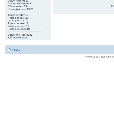
Общо теми
5817
Общо съобщения
6
И
Общо важни
33
Общи файлове
2776
Topics per day:
1
Posts per day:
13
Users per day:
1
Topics per user:
1
Posts per user:
11
Posts per topic:
10
Общо членове
5352
Най-нов
Kecata
06 Авг 15:48
|
newromancer
Така като гледа
05 Авг 20:31
|
val1900
Цената расте ..
Форум
05 Авг 20:01
|
Zlatan2k17
ще, ще софтфор
интересен исто
Форума се задвижва о
веригата
05 Авг 16:22
|
newromancer
Еми аз някъде 
05 Авг 15:58
|
val1900
Малка е вероятн
в едната верига
05 Авг 15:56
|
val1900
9.08 (Блок 961 
ако има такъв)
05 Авг 15:37
|
val1900
Сега се сещам ,
за максималист
05 Авг 12:44
|
qbadabaduuu
Coldcard не ра
05 Авг 11:26
|
newromancer
Мен ме пишете
05 Авг 05:42
|
val1900