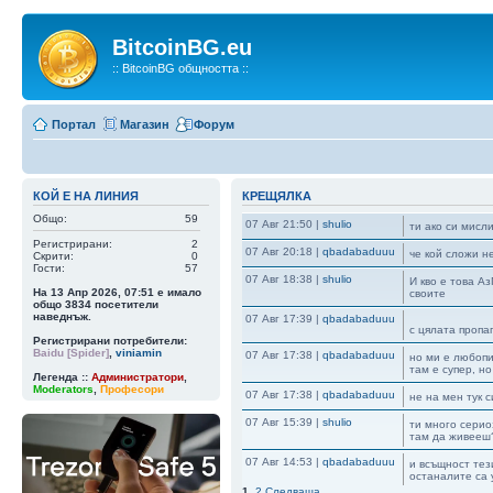
BitcoinBG.eu
:: BitcoinBG общността ::
Портал
Магазин
Форум
КОЙ Е НА ЛИНИЯ
КРЕЩЯЛКА
Общо:
59
07 Авг 21:50
|
shulio
ти ако си мисл
Регистрирани:
2
07 Авг 20:18
|
qbadabaduuu
че кой сложи н
Скрити:
0
Гости:
57
07 Авг 18:38
|
shulio
И кво е това А
На 13 Апр 2026, 07:51 е имало
своите
общо
3834
посетители
наведнъж.
07 Авг 17:39
|
qbadabaduuu
с цялата пропа
Регистрирани потребители:
Baidu [Spider]
,
viniamin
07 Авг 17:38
|
qbadabaduuu
но ми е любопи
там е супер, н
Легенда ::
Администратори
,
Moderators
,
Професори
07 Авг 17:38
|
qbadabaduuu
не на мен тук 
07 Авг 15:39
|
shulio
ти много серио
там да живееш
07 Авг 14:53
|
qbadabaduuu
и всъщност тез
останалите са 
1
,
2
Следваща