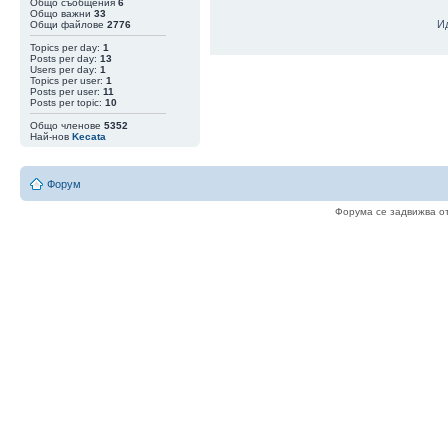
Общо съобщения
6
Общо важни
33
И
Общи файлове
2776
06 Авг 15:48
|
newromancer
Така като гледа
Topics per day:
1
05 Авг 20:31
|
val1900
Posts per day:
13
Цената расте ..
Users per day:
1
Topics per user:
1
05 Авг 20:01
|
Zlatan2k17
ще, ще софтфор
Posts per user:
11
интересен исто
Posts per topic:
10
веригата
Общо членове
5352
05 Авг 16:22
|
newromancer
Еми аз някъде 
Най-нов
Kecata
05 Авг 15:58
|
val1900
Малка е вероятн
в едната верига
Форум
05 Авг 15:56
|
val1900
9.08 (Блок 961 
ако има такъв)
Форума се задвижва о
05 Авг 15:37
|
val1900
Сега се сещам ,
за максималист
05 Авг 12:44
|
qbadabaduuu
Coldcard не ра
05 Авг 11:26
|
newromancer
Мен ме пишете
05 Авг 05:42
|
val1900
Нали за постра
04 Авг 22:26
|
perla
Глупости пише.
04 Авг 22:02
|
qbadabaduuu
как са ти го вз
04 Авг 20:13
|
val1900
Взеха ми Лайта
04 Авг 20:01
|
Zlatan2k17
може, може