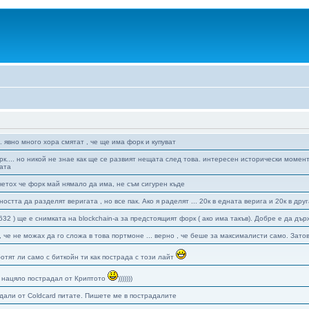
. явно много хора смятат , че ще има форк и купуват
к.... но никой не знае как ще се развият нещата след това. интересен исторически момен
ата
четох че форк май нямало да има, не съм сигурен къде
остта да разделят веригата , но все пак. Ако я раделят ... 20к в едната верига и 20к в дру
 632 ) ще е снимката на blockchain-a за предстоящият форк ( ако има такъв). Добре е да д
, че не можах да го сложа в това портмоне ... верно , че беше за максималисти само. Зато
ботят ли само с биткойн ти как пострада с този лайт
 нацяло пострадал от Криптото
)))))))
дали от Coldcard питате. Пишете ме в пострадалите