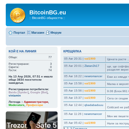
BitcoinBG.eu
:: BitcoinBG общността ::
Портал
Магазин
Форум
КОЙ Е НА ЛИНИЯ
КРЕЩЯЛКА
Общо:
77
05 Авг 20:31
|
val1900
Цената расте ..
Регистрирани:
3
05 Авг 20:01
|
Zlatan2k17
ще, ще софтфор
Скрити:
0
разделят вериг
Гости:
74
05 Авг 16:22
|
newromancer
На 13 Апр 2026, 07:51 е имало
Еми аз някъде 
общо
3834
посетители
наведнъж.
05 Авг 15:58
|
val1900
Малка е вероятн
Регистрирани потребители:
05 Авг 15:56
|
val1900
9.08 (Блок 961
Baidu [Spider]
,
Google [Bot]
,
viniamin
05 Авг 15:37
|
val1900
Сега се сещам 
Легенда ::
Администратори
,
Moderators
,
Професори
05 Авг 12:44
|
qbadabaduuu
Coldcard не ра
05 Авг 11:26
|
newromancer
Мен ме пишете
05 Авг 05:42
|
val1900
Нали за постра
1
,
2
,
3
Следваща