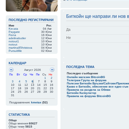
04 Авг 22:26
|
perla
Глупости пише.
04 Авг 22:02
|
qbadabaduuu
как са ти го вз
04 Авг 20:13
|
val1900
Биткойн ще направи ли нов в
Взеха ми Лайта
ПОСЛЕДНО РЕГИСТРИРАНИ
04 Авг 20:01
|
Zlatan2k17
може, може
Име
Рег.
Kecata
04 Авг
Да
04 Авг 08:53
|
perla
Вътрешна намес
Paygate
30 Юли
Fiona
16 Юни
03 Авг 21:49
|
Zlatan2k17
Не
ама какво фиас
adelinabutler
12 Юни
notout1
10 Юни
03 Авг 17:15
|
perla
notout
10 Юни
Някой от нашит
martina85hristova
04 Юни
PursuitMe
02 Юни
01 Авг 23:29
|
val1900
Банките работя
01 Авг 23:24
|
val1900
Населението го
КАЛЕНДАР
01 Авг 17:14
|
knj
Нали Лайта щеш
ПОСЛЕДНА ТЕМА
и с него не мог
Август 2026
Последно съобщение
По
Вт
Ср
Че
Пе
Съ
Не
01 Авг 11:13
|
val1900
Интересен погл
Онлайн магазин BitcoinBG
1
2
Телеграм Група на форума
3
4
5
6
7
8
9
01 Авг 10:32
Полезни Биткойн Връзки/Сайтове/Прилож
|
knj
10
11
12
13
14
15
16
От 2017 от лед
Какво е Биткойн, обяснение все едно съм 
17
18
19
20
21
22
23
Правила на раздела за Обяви
24
25
26
27
28
29
30
01 Авг 10:30
|
knj
Биткойн Калкулатор
31
А твоя от 1900
Правила на форума BitcoinBG
01 Авг 10:11
|
val1900
Поздравления:
kmetax
(52)
knj изненадан 
01 Авг 08:36
|
shulio
https://www.fa
СТАТИСТИКА
01 Авг 06:58
|
val1900
Това е процес 
Общо
Общо мнения
60627
01 Авг 06:56
|
val1900
Приемете го , ч
Общо теми
5815