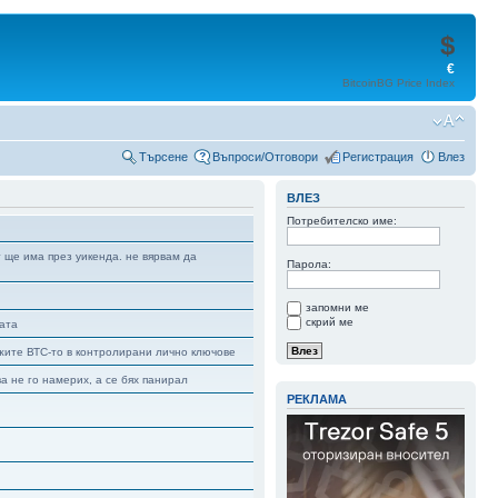
$
€
BitcoinBG Price Index
Търсене
Въпроси/Отговори
Регистрация
Влез
ВЛЕЗ
Потребителско име:
т ще има през уикенда. не вярвам да
Парола:
запомни ме
скрий ме
гата
ържите ВТС-то в контролирани лично ключове
ва не го намерих, а се бях панирал
РЕКЛАМА