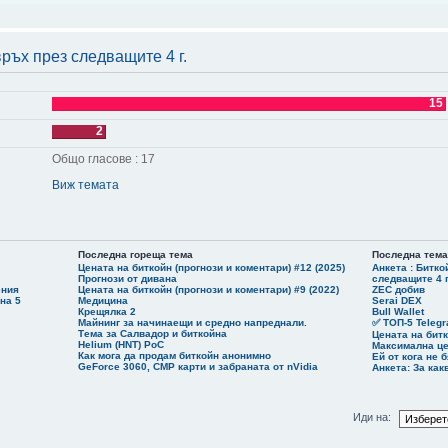
 Трол вале.
ели
ръх през следващите 4 г.
 ... бесен съм. Прекаран е през MWEB и следите се губят
15
а подозирам. Не вярвам в случайности.
2
ко само им спретнаха на калкулаторите....
е хора с КолдКард?
Общо гласове : 17
т на принципа "Разделяй и владей". Сега съсипаха алтовете , следва ВТС
Виж темата
 е хванала липсата за съжаление
е да го задминава. Максимума е 10% от населението да може да оперира с бит.На други
ат се оправи.
Последна гореща тема
Последна тема
ед на Малърс за адопцията -
https://www.youtube.com/watch?v=V4vo-OhyDYI
. Може да е пра
Цената на биткойн (прогнози и коментари) #12 (2025)
Анкета : Битко
Прогнози от дивана
следващите 4 г
ения
Цената на биткойн (прогнози и коментари) #9 (2022)
ZEC добив
 в пара заради Лайткойна
на 5
Медицина
Serai DEX
Крещялка 2
Bull Wallet
Майнинг за начинаещи и средно напреднали.
✅ ТОП-5 Telegr
Тема за Салвадор и биткойна
Цената на битк
Helium (HNT) PoC
Максимална це
Как мога да продам биткойн анонимно
съм какви хейтъри харесваш. Мозъка му е замръзнал 1990г . Това трябва на Ябата да е кум
Ей от кога не 
GeForce 3060, CMP карти и забраната от nVidia
Анкета: За как
cebook.com/share/r/1C4LkbWEoc/
, който е неизбежен , даже се изненадвам , че е в толкова малък мащаб, но лятото не е с
Иди на:
е хората бягат от жегата в по - хладни места