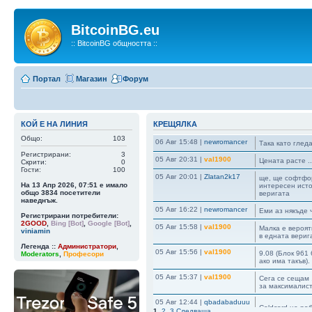
BitcoinBG.eu
:: BitcoinBG общността ::
Портал
Магазин
Форум
КОЙ Е НА ЛИНИЯ
КРЕЩЯЛКА
Общо:
103
06 Авг 15:48
|
newromancer
Така като гледа
Регистрирани:
3
05 Авг 20:31
|
val1900
Цената расте ..
Скрити:
0
Гости:
100
05 Авг 20:01
|
Zlatan2k17
ще, ще софтфор
На 13 Апр 2026, 07:51 е имало
интересен исто
общо
3834
посетители
веригата
наведнъж.
05 Авг 16:22
|
newromancer
Еми аз някъде 
Регистрирани потребители:
2GOOD
,
Bing [Bot]
,
Google [Bot]
,
05 Авг 15:58
|
val1900
Малка е вероятн
viniamin
в едната верига
Легенда ::
Администратори
,
05 Авг 15:56
|
val1900
9.08 (Блок 961 
Moderators
,
Професори
ако има такъв)
05 Авг 15:37
|
val1900
Сега се сещам ,
за максималист
05 Авг 12:44
|
qbadabaduuu
Coldcard не ра
1
,
2
,
3
Следваща