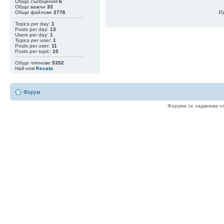
Общо съобщения
6
Общо важни
33
И
Общи файлове
2776
06 Авг 15:48
|
newromancer
Така като гледа
Topics per day:
1
05 Авг 20:31
|
val1900
Posts per day:
13
Цената расте ..
Users per day:
1
Topics per user:
1
05 Авг 20:01
|
Zlatan2k17
ще, ще софтфор
Posts per user:
11
интересен исто
Posts per topic:
10
веригата
Общо членове
5352
05 Авг 16:22
|
newromancer
Еми аз някъде 
Най-нов
Kecata
05 Авг 15:58
|
val1900
Малка е вероятн
в едната верига
Форум
05 Авг 15:56
|
val1900
9.08 (Блок 961 
ако има такъв)
Форума се задвижва о
05 Авг 15:37
|
val1900
Сега се сещам ,
за максималист
05 Авг 12:44
|
qbadabaduuu
Coldcard не ра
05 Авг 11:26
|
newromancer
Мен ме пишете
05 Авг 05:42
|
val1900
Нали за постра
04 Авг 22:26
|
perla
Глупости пише.
04 Авг 22:02
|
qbadabaduuu
как са ти го вз
04 Авг 20:13
|
val1900
Взеха ми Лайта
04 Авг 20:01
|
Zlatan2k17
може, може