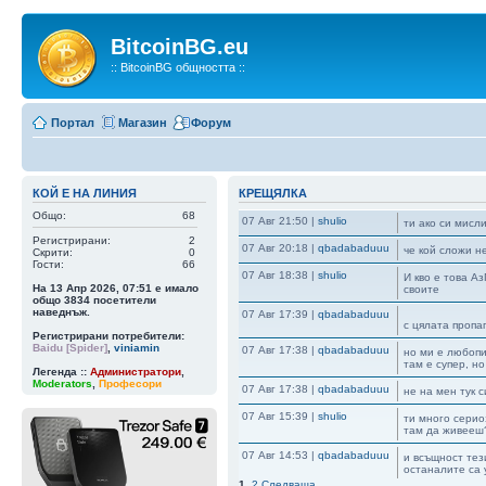
BitcoinBG.eu
:: BitcoinBG общността ::
Портал
Магазин
Форум
КОЙ Е НА ЛИНИЯ
КРЕЩЯЛКА
Общо:
68
07 Авг 21:50
|
shulio
ти ако си мисл
Регистрирани:
2
07 Авг 20:18
|
qbadabaduuu
че кой сложи н
Скрити:
0
Гости:
66
07 Авг 18:38
|
shulio
И кво е това А
На 13 Апр 2026, 07:51 е имало
своите
общо
3834
посетители
наведнъж.
07 Авг 17:39
|
qbadabaduuu
с цялата пропа
Регистрирани потребители:
Baidu [Spider]
,
viniamin
07 Авг 17:38
|
qbadabaduuu
но ми е любопи
там е супер, н
Легенда ::
Администратори
,
Moderators
,
Професори
07 Авг 17:38
|
qbadabaduuu
не на мен тук 
07 Авг 15:39
|
shulio
ти много серио
там да живееш
07 Авг 14:53
|
qbadabaduuu
и всъщност тез
останалите са 
1
,
2
Следваща