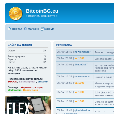
BitcoinBG.eu
:: BitcoinBG общността ::
Портал
Магазин
Форум
КОЙ Е НА ЛИНИЯ
КРЕЩЯЛКА
Общо:
65
06 Авг 15:48
|
newromancer
Така като гледа
Регистрирани:
3
05 Авг 20:31
|
val1900
Цената расте ..
Скрити:
0
Гости:
62
05 Авг 20:01
|
Zlatan2k17
ще, ще софтфор
На 13 Апр 2026, 07:51 е имало
интересен исто
общо
3834
посетители
веригата
наведнъж.
05 Авг 16:22
|
newromancer
Еми аз някъде 
Регистрирани потребители:
2GOOD
,
Baidu [Spider]
,
viniamin
05 Авг 15:58
|
val1900
Малка е вероятн
в едната верига
Легенда ::
Администратори
,
Moderators
,
Професори
05 Авг 15:56
|
val1900
9.08 (Блок 961 
ако има такъв)
05 Авг 15:37
|
val1900
Сега се сещам ,
за максималист
05 Авг 12:44
|
qbadabaduuu
Coldcard не ра
1
,
2
,
3
Следваща