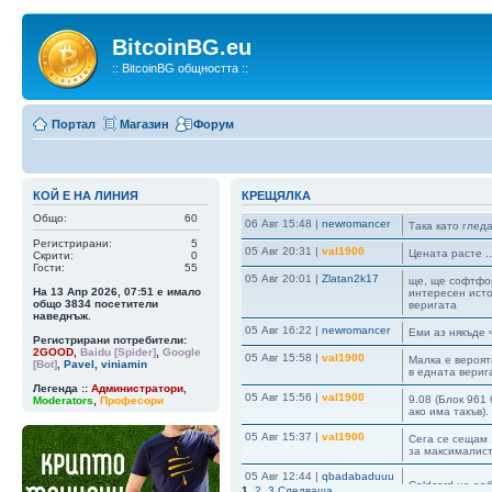
BitcoinBG.eu
:: BitcoinBG общността ::
Портал
Магазин
Форум
КОЙ Е НА ЛИНИЯ
КРЕЩЯЛКА
Общо:
60
06 Авг 15:48
|
newromancer
Така като гледа
Регистрирани:
5
05 Авг 20:31
|
val1900
Цената расте ..
Скрити:
0
Гости:
55
05 Авг 20:01
|
Zlatan2k17
ще, ще софтфор
На 13 Апр 2026, 07:51 е имало
интересен исто
общо
3834
посетители
веригата
наведнъж.
05 Авг 16:22
|
newromancer
Еми аз някъде 
Регистрирани потребители:
2GOOD
,
Baidu [Spider]
,
Google
05 Авг 15:58
|
val1900
Малка е вероятн
[Bot]
,
Pavel
,
viniamin
в едната верига
Легенда ::
Администратори
,
05 Авг 15:56
|
val1900
9.08 (Блок 961 
Moderators
,
Професори
ако има такъв)
05 Авг 15:37
|
val1900
Сега се сещам ,
за максималист
05 Авг 12:44
|
qbadabaduuu
Coldcard не ра
1
,
2
,
3
Следваща