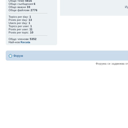
Общо теми
5816
06 Авг 15:48
|
newromancer
Така като гледа
Общо съобщения
6
И
Общо важни
33
05 Авг 20:31
|
val1900
Цената расте ..
Общи файлове
2776
05 Авг 20:01
|
Zlatan2k17
Topics per day:
1
ще, ще софтфор
Posts per day:
13
интересен исто
Users per day:
1
веригата
Topics per user:
1
Posts per user:
11
05 Авг 16:22
|
newromancer
Еми аз някъде 
Posts per topic:
10
05 Авг 15:58
|
val1900
Малка е вероятн
Общо членове
5352
в едната верига
Най-нов
Kecata
05 Авг 15:56
|
val1900
9.08 (Блок 961 
ако има такъв)
Форум
05 Авг 15:37
|
val1900
Сега се сещам ,
за максималист
Форума се задвижва о
05 Авг 12:44
|
qbadabaduuu
Coldcard не ра
05 Авг 11:26
|
newromancer
Мен ме пишете
05 Авг 05:42
|
val1900
Нали за постра
04 Авг 22:26
|
perla
Глупости пише.
04 Авг 22:02
|
qbadabaduuu
как са ти го вз
04 Авг 20:13
|
val1900
Взеха ми Лайта
04 Авг 20:01
|
Zlatan2k17
може, може
04 Авг 08:53
|
perla
Вътрешна намес