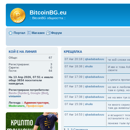
BitcoinBG.eu
:: BitcoinBG общността ::
Портал
Магазин
Форум
КОЙ Е НА ЛИНИЯ
КРЕЩЯЛКА
Общо:
67
07 Авг 20:18
|
qbadabaduuu
че кой сложи н
Регистрирани:
3
07 Авг 18:38
|
shulio
И кво е това А
Скрити:
0
своите
Гости:
64
07 Авг 17:39
|
qbadabaduuu
На 13 Апр 2026, 07:51 е имало
с цялата пропа
общо
3834
посетители
наведнъж.
07 Авг 17:38
|
qbadabaduuu
но ми е любопи
Регистрирани потребители:
там е супер, н
Baidu [Spider]
,
Google [Bot]
,
viniamin
07 Авг 17:38
|
qbadabaduuu
не на мен тук 
Легенда ::
Администратори
,
07 Авг 15:39
|
shulio
ти много серио
Moderators
,
Професори
там да живееш
07 Авг 14:53
|
qbadabaduuu
и всъщност тез
останалите са 
понеже тъпи пу
1
,
2
,
3
Следваща
07 Авг 14:51
|
qbadabaduuu